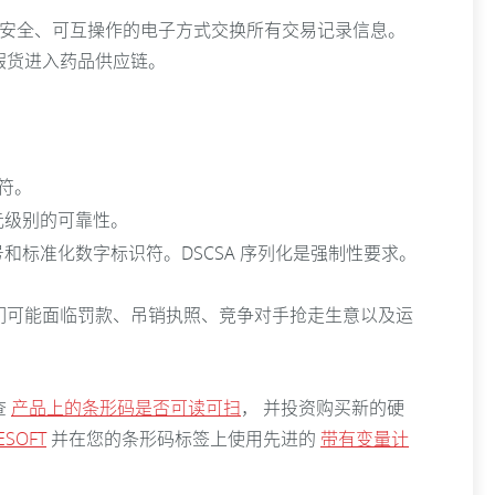
以安全、可互操作的电子方式交换所有交易记录信息。
假货进入药品供应链。
符。
元级别的可靠性。
标准化数字标识符。DSCSA 序列化是强制性要求。
们可能面临罚款、吊销执照、竞争对手抢走生意以及运
查
产品上的条形码是否可读可扫
， 并投资购买新的硬
ESOFT
并在您的条形码标签上使用先进的
带有变量计