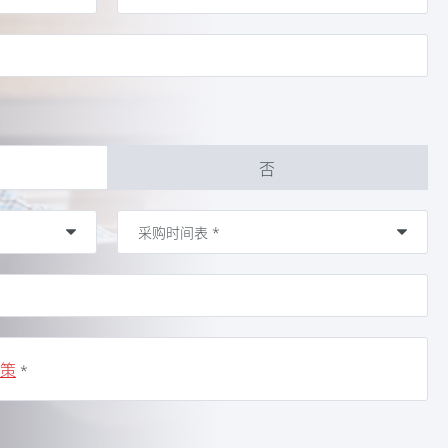
否
策
*