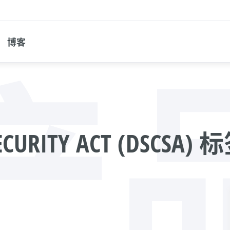
博客
产
ECURITY ACT (DSCSA) 