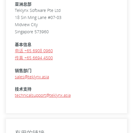
亚洲总部
Teklynx Software Pte Ltd
18 Sin Ming Lane #07-03
Midview City
Singapore 573960
基本信息
电话 +65 6908 0960
传真 +65 6694 4500
销售部门
sales@teklynx.asia
技术支持
technicalsupport@teklynx.asia