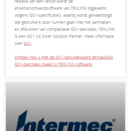
release van een versie wordt de
etikettenontwerpsoftware van TEKLYNX bijgewerkt
volgens GS1-specificaties, waarbij wordt gewaarborgd
dat gebruikers door kunnen gaan met het aanmaken
en afdrukken van compatibele GS1-barcodes. TEKLYNX
is een GS1 US Silver Solution Partner. Meer informatie
over
GS1
.
Ontdek hoe u met de GS1-barcodewizard gemakkelijk
GS1-barcodes maakt in TEKLYNX-software.