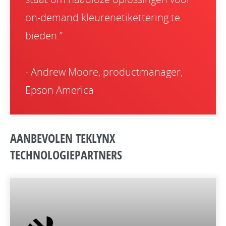
on-demand kleurenetikettering te
bieden.”
- Andrew Moore, productmanager,
Epson America
AANBEVOLEN TEKLYNX
TECHNOLOGIEPARTNERS