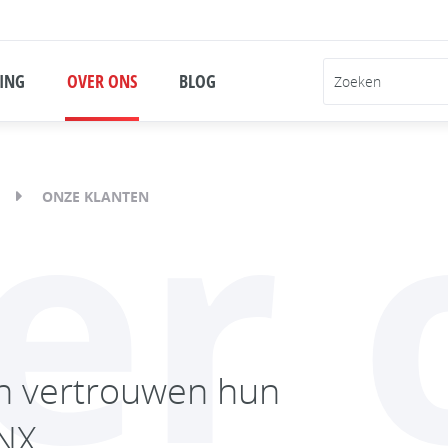
ING
OVER ONS
BLOG
er 
ONZE KLANTEN
en vertrouwen hun
YNX