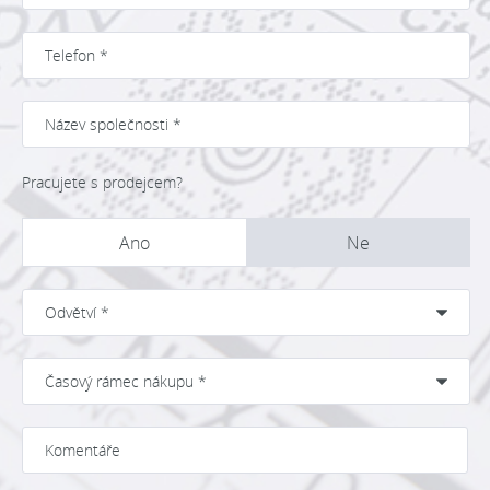
Pracujete s prodejcem?
Ano
Ne