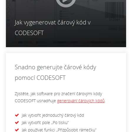
Jak vygenerovat čárový kód v
CODESOFT
Snadno generujte čárové kódy
pomocí CODESOFT
Zjistěte, jak software pro značení čárovými kódy
CODESOFT usnadňuje
generování čárových kódů
.
Jak vytvořit jednoduchý čárový kód
Jak vytvořit pole „Po tisku“
Jak používat funkci „Přizpůsobit rámečku“