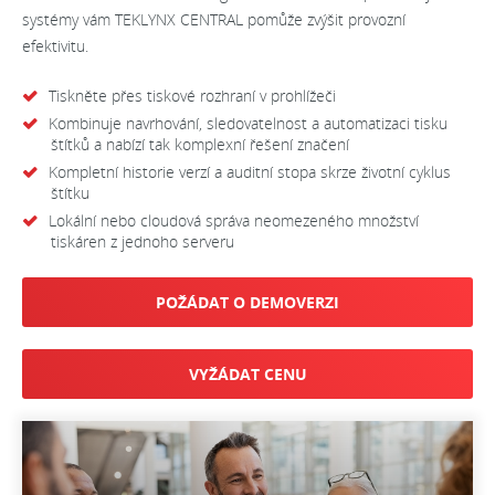
systémy vám TEKLYNX CENTRAL pomůže zvýšit provozní
efektivitu.
Tiskněte přes tiskové rozhraní v prohlížeči
Kombinuje navrhování, sledovatelnost a automatizaci tisku
štítků a nabízí tak komplexní řešení značení
Kompletní historie verzí a auditní stopa skrze životní cyklus
štítku
Lokální nebo cloudová správa neomezeného množství
tiskáren z jednoho serveru
POŽÁDAT O DEMOVERZI
VYŽÁDAT CENU