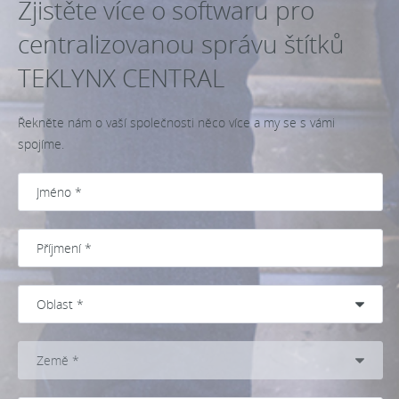
Zjistěte více o softwaru pro
centralizovanou správu štítků
TEKLYNX CENTRAL
Řekněte nám o vaší společnosti něco více a my se s vámi
spojíme.