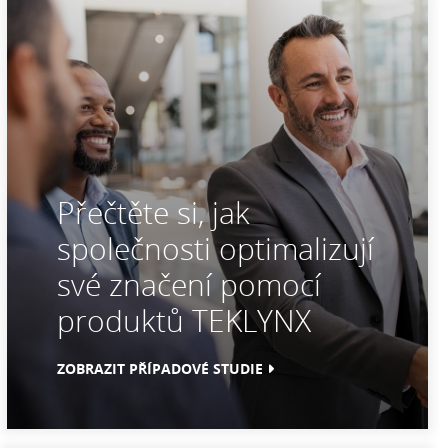
Přečtěte si, jak
společnosti optimalizují
své značení pomocí
produktů TEKLYNX
ZOBRAZIT PŘÍPADOVÉ STUDIE