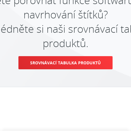
te porovnat funkce softwar
navrhování štítků?
édněte si naši srovnávací t
produktů.
SROVNÁVACÍ TABULKA PRODUKTŮ