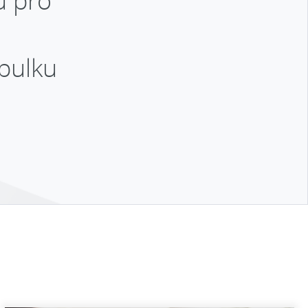
u pro
abulku