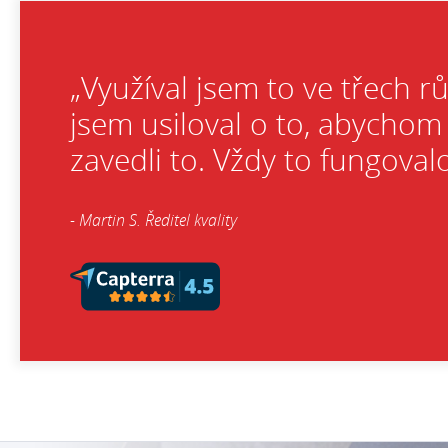
„Využíval jsem to ve třech 
jsem usiloval o to, abychom 
zavedli to. Vždy to fungovalo
- Martin S. Ředitel kvality