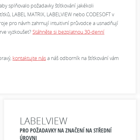
aby splňovalo požadavky štítkování jakékoli
rh štítků, LABEL MATRIX, LABELVIEW nebo CODESOFT v
roje pro návrh zahrnují intuitivní průvodce a usnadňují
prve vyzkoušet?
Stáhněte si bezplatnou 30-denní
pravý,
kontaktujte nás
a náš odborník na štítkování vám
LABELVIEW
PRO POŽADAVKY NA ZNAČENÍ NA STŘEDNÍ
ÚROVNI