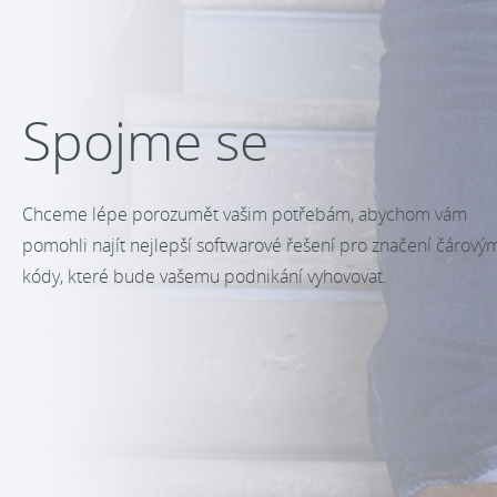
Spojme se
Chceme lépe porozumět vašim potřebám, abychom vám
pomohli najít nejlepší softwarové řešení pro značení čárový
kódy, které bude vašemu podnikání vyhovovat.