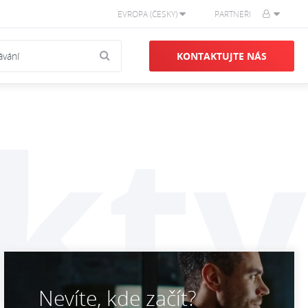
EVROPA (ČESKY)
PARTNEŘI
KONTAKTUJTE NÁS
kty
Nevíte, kde začít?