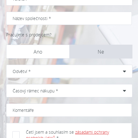
Pracujete s prodejcem?
Ano
Ne
Četl jsem a souhlasím se
zásadami ochrany
osobních údajů
*