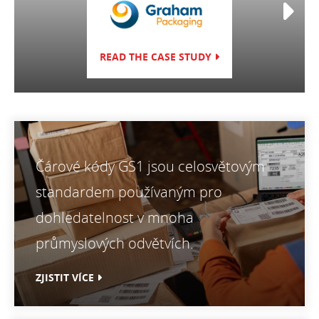
PŘEČÍST PŘÍP
READ THE CASE STUDY
Čárové kódy GS1 jsou celosvětovým
standardem používaným pro
dohledatelnost v mnoha
průmyslových odvětvích.
ZJISTIT VÍCE