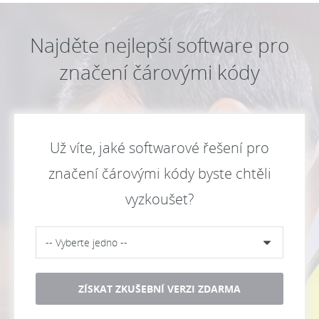
Najděte nejlepší software pro
značení čárovými kódy
Už víte, jaké softwarové řešení pro
značení čárovými kódy byste chtěli
vyzkoušet?
ZÍSKAT ZKUŠEBNÍ VERZI ZDARMA