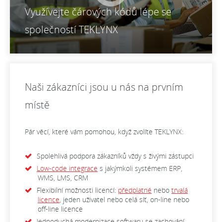
Využívejte čárových kódů lépe se
společností TEKLYNX
Naši zákazníci jsou u nás na prvním
místě
Pár věcí, které vám pomohou, když zvolíte TEKLYNX:
Spolehlivá podpora zákazníků vždy s živými zástupci
Low-code integrace
s jakýmkoli systémem ERP,
WMS, LMS, CRM
Flexibilní možnosti licencí:
předplatné
nebo
trvalá
licence
, jeden uživatel nebo celá síť, on-line nebo
off-line licence
Jednoduchá modernizace softwaru se zachování