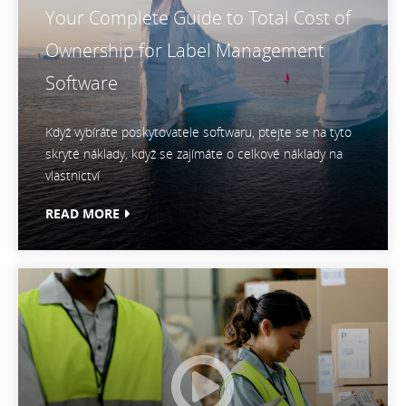
Your Complete Guide to Total Cost of
Ownership for Label Management
Software
Když vybíráte poskytovatele softwaru, ptejte se na tyto
skryté náklady, když se zajímáte o celkové náklady na
vlastnictví
READ MORE