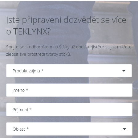
Jste připraveni dozvědět se více
o TEKLYNX?
Spojte se s odborníkem na štítky už dnes a zjistěte si, jak můžete
zlepšit své prostředí tvorby štítků.