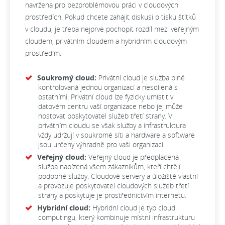
navržena pro bezproblémovou práci v cloudových
prostředích. Pokud chcete zahájit diskusi o tisku štítků
v cloudu, je třeba nejprve pochopit rozdíl mezi veřejným
cloudem, privátním cloudem a hybridním cloudovým
prostředím.
Soukromý cloud:
Privátní cloud je služba plně
kontrolovaná jednou organizací a nesdílená s
ostatními. Privátní cloud lze fyzicky umístit v
datovém centru vaší organizace nebo jej může
hostovat poskytovatel služeb třetí strany. V
privátním cloudu se však služby a infrastruktura
vždy udržují v soukromé síti a hardware a software
jsou určeny výhradně pro vaši organizaci.
Veřejný cloud:
Veřejný cloud je předplacená
služba nabízená všem zákazníkům, kteří chtějí
podobné služby. Cloudové servery a úložiště vlastní
a provozuje poskytovatel cloudových služeb třetí
strany a poskytuje je prostřednictvím internetu.
Hybridní cloud:
Hybridní cloud je typ cloud
computingu, který kombinuje místní infrastrukturu