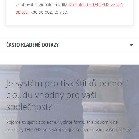
vztahovat regionální rozdíly.
Kontaktujte TEKLYNX ve vaší
oblasti
, kde se dozvíte více.
ČASTO KLADENÉ DOTAZY
Je systém pro tisk štítků pomocí
cloudu vhodný pro vaši
společnost?
Pojďme to zjistit společně. Vyplňte formulář a odborník na
produkty TEKLYNX se s vámi spojí a probere s vámi vaše potřeby.