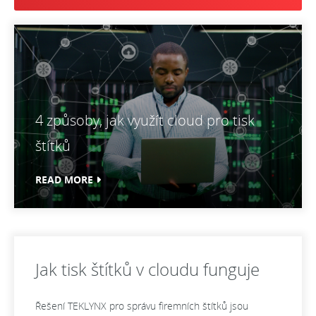
4 způsoby, jak využít cloud pro tisk
štítků
READ MORE
Jak tisk štítků v cloudu funguje
Řešení TEKLYNX pro správu firemních štítků jsou