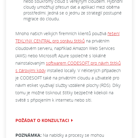
nebo soukromý cloud s veřejným cloudem. Hybridní
cloudy umožňují přesun dat a aplikací mezi oběma
prostředími. Jedná se o jednu ze strategií postupné
migrace do cloudu.
Mnoho našich velkých firemních klientů používá
řešení
TEKLYNX CENTRAL pro správu štítků
na privátním
cloudovém serveru, například Amazon Web Services
(AWS) nebo Microsoft Azure společně s lokálně
nainstalovaným
softwarem CODESOFT pro návrh štítků
s čárovými kódy
installed locally. V některých případech
je CODESOFT také na privátním cloudu a uživatelé pro
návrh etiket využívají služby vzdálené plochy (RDS). Díky
tomu je možné tisknout štítky bezpečně kdekoli na
světě s připojením k internetu nebo síti.
POŽÁDAT O KONZULTACI
POZNÁMKA:
Na nabídky a procesy se mohou