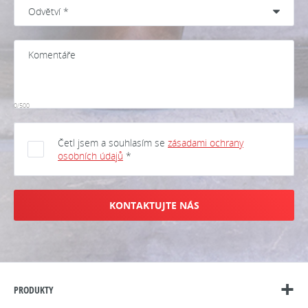
0/500
Četl jsem a souhlasím se
zásadami ochrany
osobních údajů
*
KONTAKTUJTE NÁS
PRODUKTY