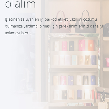
olalım
İşletmenize uyan en iyi barkod etiketi yazılımı çözümü
bulmanıza yardımcı olması için gereksinimlerinizi daha iyi
anlamayı isteriz.