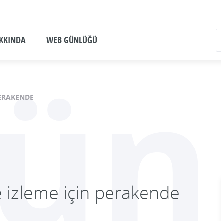
KKINDA
WEB GÜNLÜĞÜ
ün
ERAKENDE
e izleme için perakende