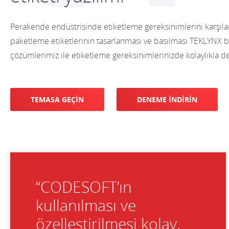
Perakende endüstrisinde etiketleme gereksinimlerini karşılamak
paketleme etiketlerinin tasarlanması ve basılması TEKLYNX bark
çözümlerimiz ile etiketleme gereksinimlerinizde kolaylıkla değ
TEMASA GEÇİN
DENEME İNDİRİN
“CODESOFT’ın
kullanılması ve
özelleştirilmesi kolay.