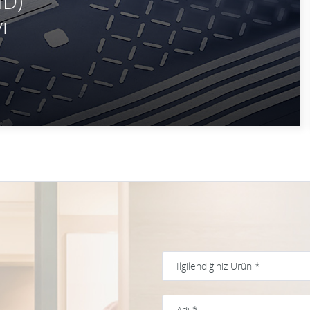
ID)
ı