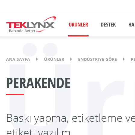
ÜRÜNLER
DESTEK
HA
Ür
ANA SAYFA
ÜRÜNLER
ENDÜSTRIYE GÖRE
P
PERAKENDE
Baskı yapma, etiketleme v
etiketi yazılımı