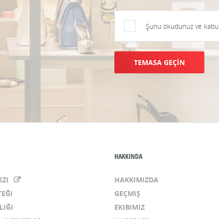
Şunu okudunuz ve kabul 
TEMASA GEÇİN
HAKKINDA
EZI
HAKKIMIZDA
TEĞI
GEÇMIŞ
LIĞI
EKIBIMIZ