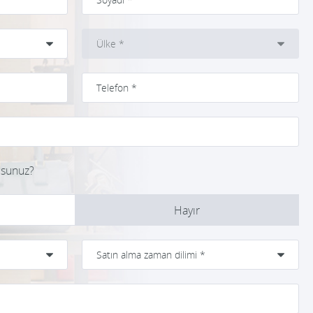
musunuz?
Hayır