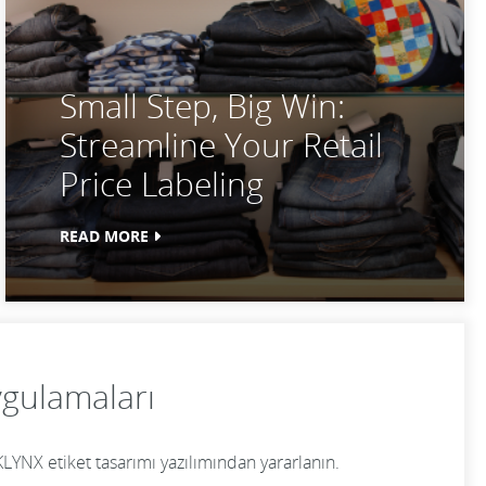
Small Step, Big Win:
Streamline Your Retail
Price Labeling
READ MORE
ygulamaları
KLYNX etiket tasarımı yazılımından yararlanın.