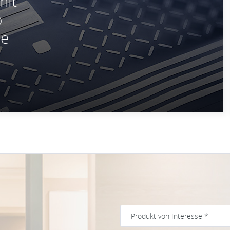
mit
o
re