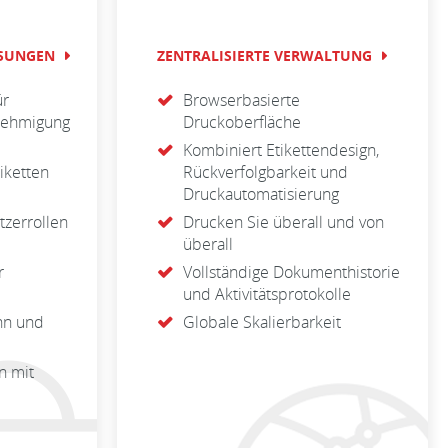
ÖSUNGEN
ZENTRALISIERTE VERWALTUNG
ür
Browserbasierte
enehmigung
Druckoberfläche
Kombiniert Etikettendesign,
iketten
Rückverfolgbarkeit und
Druckautomatisierung
tzerrollen
Drucken Sie überall und von
überall
r
Vollständige Dokumenthistorie
und Aktivitätsprotokolle
nn und
Globale Skalierbarkeit
en mit