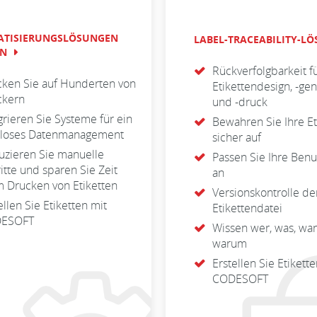
TISIERUNGSLÖSUNGEN
LABEL-TRACEABILITY-L
EN
Rückverfolgbarkeit f
ken Sie auf Hunderten von
Etikettendesign, -g
ckern
und -druck
grieren Sie Systeme für ein
Bewahren Sie Ihre Et
tloses Datenmanagement
sicher auf
zieren Sie manuelle
Passen Sie Ihre Benu
itte und sparen Sie Zeit
an
 Drucken von Etiketten
Versionskontrolle de
ellen Sie Etiketten mit
Etikettendatei
ESOFT
Wissen wer, was, wa
warum
Erstellen Sie Etikett
CODESOFT