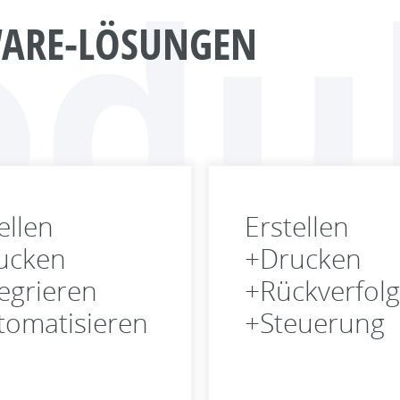
odu
WARE-LÖSUNGEN
ellen
Erstellen
ucken
+Drucken
egrieren
+Rückverfolg
tomatisieren
+Steuerung