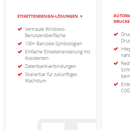
AUTOMA
ETIKETTENDESIGN-LÖSUNGEN
DRUCK
Vertraute Windows-
Druc
Benutzeroberfläche
Dru
100+ Barcode-Symbologien
Inte
Einfache Etikettenerstellung mit
nah
Assistenten
Redu
Datenbankverbindungen
Schr
Skalierbar für zukünftiges
beim
Wachstum
Erst
COD