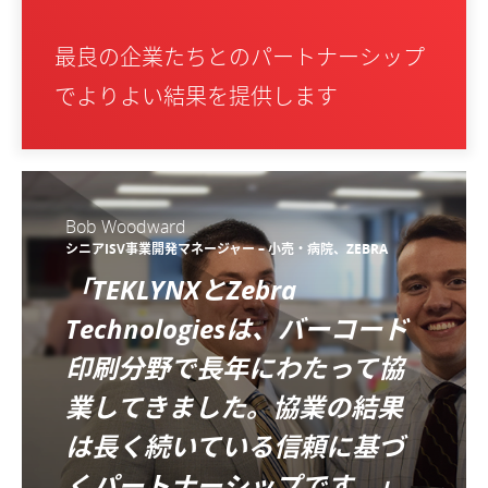
最良の企業たちとのパートナーシップ
でよりよい結果を提供します
Bob Woodward
シニアISV事業開発マネージャー – 小売・病院、ZEBRA
「TEKLYNXとZebra
Technologiesは、バーコード
印刷分野で長年にわたって協
業してきました。協業の結果
は長く続いている信頼に基づ
くパートナーシップです。」