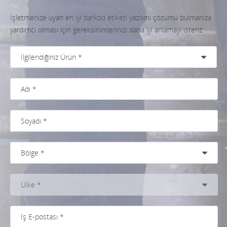
İşletmenize uyan en iyi barkod etiketi yazılımı çözümü bulmanıza
yardımcı olması için gereksinimlerinizi daha iyi anlamayı isteriz.