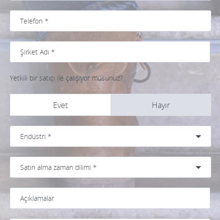
Yetkili bir satıcı ile çalışıyor musunuz?
Evet
Hayır