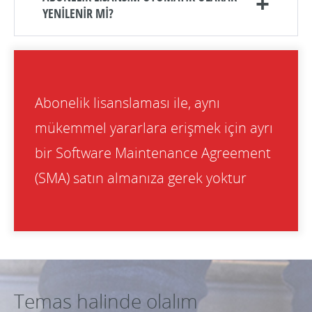
YENİLENİR Mİ?
Abonelik lisanslaması ile, aynı
mükemmel yararlara erişmek için ayrı
bir Software Maintenance Agreement
(SMA) satın almanıza gerek yoktur
Temas halinde olalım