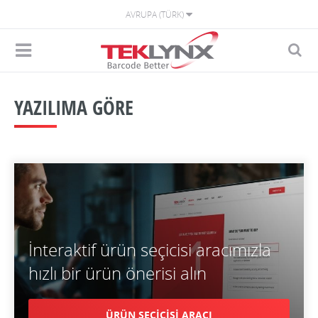
AVRUPA (TÜRK)
YAZILIMA GÖRE
İnteraktif ürün seçicisi aracımızla
hızlı bir ürün önerisi alın
ÜRÜN SEÇİCİSİ ARACI