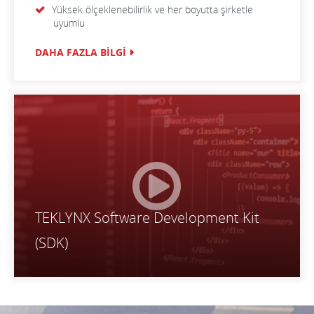
Yüksek ölçeklenebilirlik ve her boyutta şirketle
uyumlu
DAHA FAZLA BİLGİ
TEKLYNX Software Development Kit
(SDK)