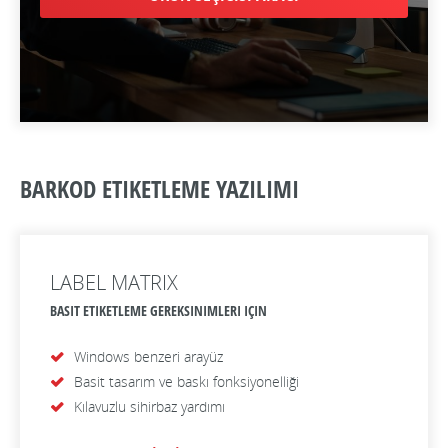
BARKOD ETIKETLEME YAZILIMI
LABEL MATRIX
BASIT ETIKETLEME GEREKSINIMLERI IÇIN
Windows benzeri arayüz
Basit tasarım ve baskı fonksiyonelliği
Kılavuzlu sihirbaz yardımı