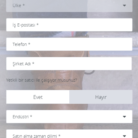
Yetkili bir satıcı ile çalışıyor musunuz?
Evet
Hayır