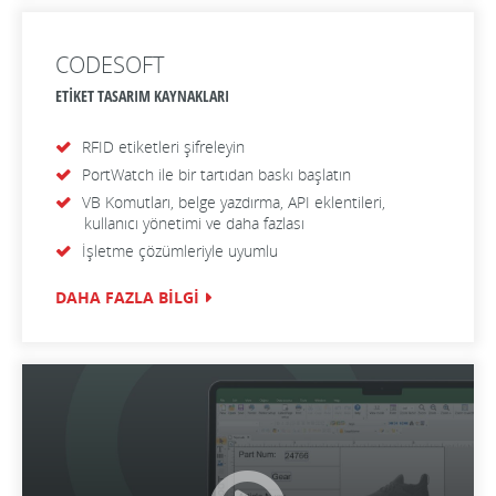
CODESOFT
ETİKET TASARIM KAYNAKLARI
RFID etiketleri şifreleyin
PortWatch ile bir tartıdan baskı başlatın
VB Komutları, belge yazdırma, API eklentileri,
kullanıcı yönetimi ve daha fazlası
İşletme çözümleriyle uyumlu
DAHA FAZLA BİLGİ