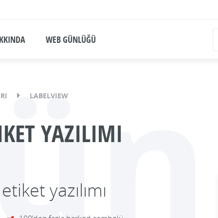
KKINDA
WEB GÜNLÜĞÜ
ün
RI
LABELVIEW
KET YAZILIMI
etiket yazılımı