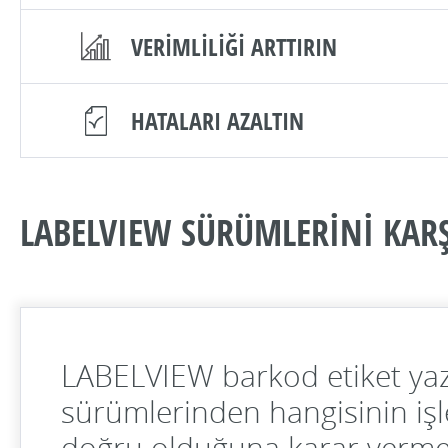
VERİMLİLİĞİ ARTTIRIN
HATALARI AZALTIN
LABELVIEW SÜRÜMLERİNİ KARŞ
LABELVIEW barkod etiket yaz
sürümlerinden hangisinin işl
doğru olduğuna karar verm