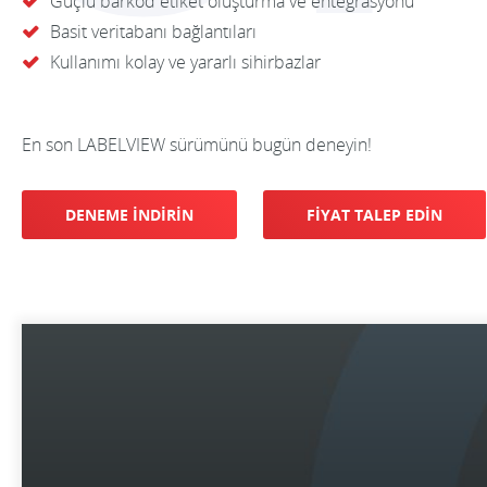
Güçlü barkod etiket oluşturma ve entegrasyonu
Basit veritabanı bağlantıları
Kullanımı kolay ve yararlı sihirbazlar
En son LABELVIEW sürümünü bugün deneyin!
DENEME İNDİRİN
FİYAT TALEP EDİN