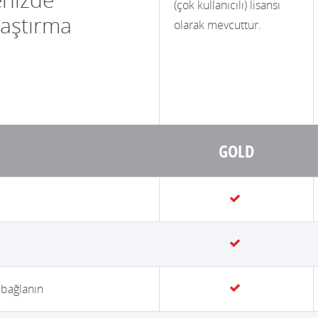
(çok kullanıcılı) lisansı
laştırma
olarak mevcuttur.
GOLD
 bağlanın