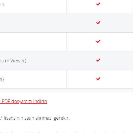
ın
e Form Viewer)
i)
sı PDF dosyamızı indirin
.
lisansının satın alınması gerekir.