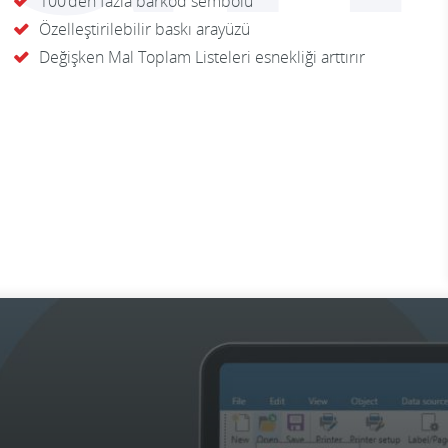
100’den fazla barkod sembolü
Özelleştirilebilir baskı arayüzü
Değişken Mal Toplam Listeleri esnekliği arttırır