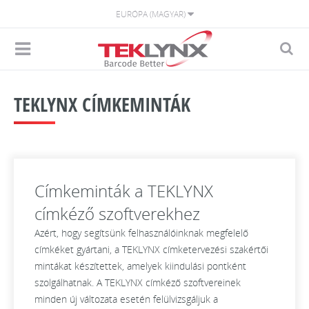
EURÓPA (MAGYAR)
TEKLYNX CÍMKEMINTÁK
Címkeminták a TEKLYNX
címkéző szoftverekhez
Azért, hogy segítsünk felhasználóinknak megfelelő
címkéket gyártani, a TEKLYNX címketervezési szakértői
mintákat készítettek, amelyek kiindulási pontként
szolgálhatnak. A TEKLYNX címkéző szoftvereinek
minden új változata esetén felülvizsgáljuk a