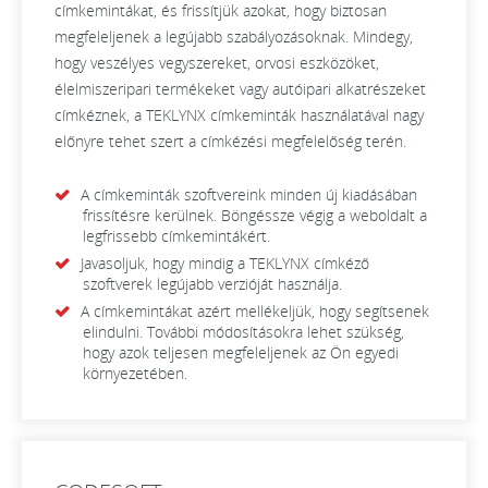
címkemintákat, és frissítjük azokat, hogy biztosan
megfeleljenek a legújabb szabályozásoknak. Mindegy,
hogy veszélyes vegyszereket, orvosi eszközöket,
élelmiszeripari termékeket vagy autóipari alkatrészeket
címkéznek, a TEKLYNX címkeminták használatával nagy
előnyre tehet szert a címkézési megfelelőség terén.
A címkeminták szoftvereink minden új kiadásában
frissítésre kerülnek. Böngéssze végig a weboldalt a
legfrissebb címkemintákért.
Javasoljuk, hogy mindig a TEKLYNX címkéző
szoftverek legújabb verzióját használja.
A címkemintákat azért mellékeljük, hogy segítsenek
elindulni. További módosításokra lehet szükség,
hogy azok teljesen megfeleljenek az Ön egyedi
környezetében.