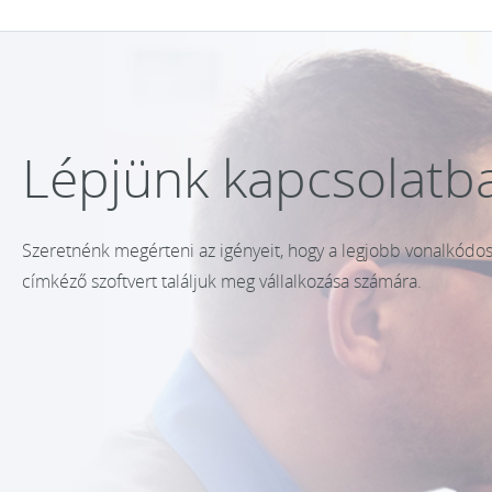
Lépjünk kapcsolatb
Szeretnénk megérteni az igényeit, hogy a legjobb vonalkódo
címkéző szoftvert találjuk meg vállalkozása számára.