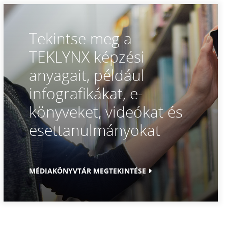
Tekintse meg a
TEKLYNX képzési
anyagait, például
infografikákat, e-
könyveket, videókat és
esettanulmányokat
MÉDIAKÖNYVTÁR MEGTEKINTÉSE