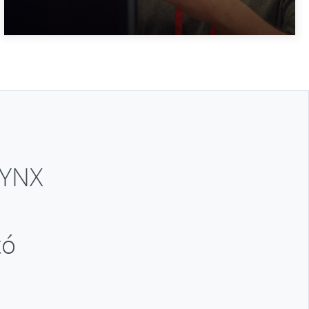
LYNX
tó