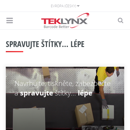
EVROPA (ČESKY)
SPRAVUJTE ŠTÍTKY… LÉPE
Navrhujte, tiskněte, zabezpečte
a
spravujte
štítky...
lépe