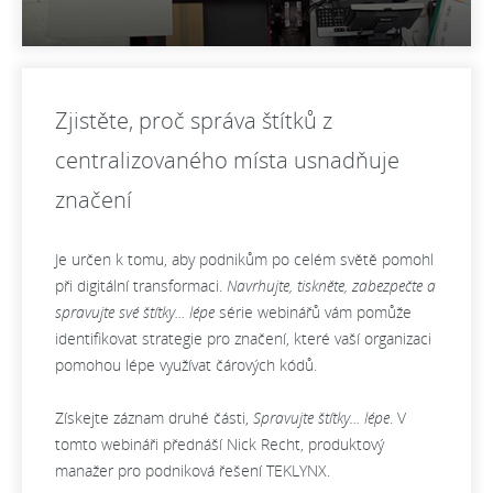
Zjistěte, proč správa štítků z
centralizovaného místa usnadňuje
značení
Je určen k tomu, aby podnikům po celém světě pomohl
při digitální transformaci.
Navrhujte, tiskněte, zabezpečte a
spravujte své štítky... lépe
série webinářů vám pomůže
identifikovat strategie pro značení, které vaší organizaci
pomohou lépe využívat čárových kódů.
Získejte záznam druhé části,
Spravujte štítky... lépe
.
V
tomto webináři přednáší Nick Recht, produktový
manažer pro podniková řešení TEKLYNX.