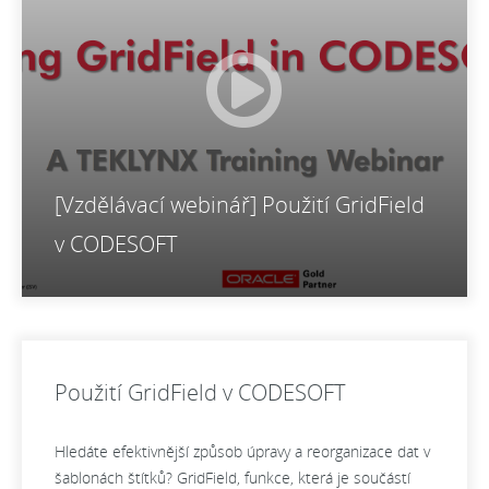
[Vzdělávací webinář] Použití GridField
v CODESOFT
Použití GridField v CODESOFT
Hledáte efektivnější způsob úpravy a reorganizace dat v
šablonách štítků? GridField, funkce, která je součástí