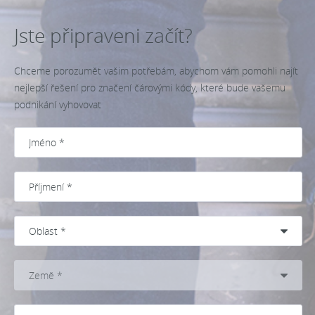
Jste připraveni začít?
Chceme porozumět vašim potřebám, abychom vám pomohli najít
nejlepší řešení pro značení čárovými kódy, které bude vašemu
podnikání vyhovovat