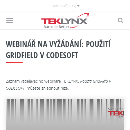
EVROPA (ČESKY)
WEBINÁŘ NA VYŽÁDÁNÍ: POUŽITÍ
GRIDFIELD V CODESOFT
Záznam vzdělávacího webináře TEKLYNX,
Použití GridField v
CODESOFT,
můžete zhlédnout níže: