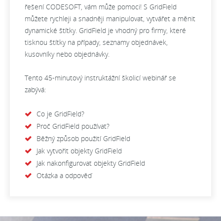
řešení CODESOFT, vám může pomoci! S GridField
můžete rychleji a snadněji manipulovat, vytvářet a měnit
dynamické štítky. GridField je vhodný pro firmy, které
tisknou štítky na případy, seznamy objednávek,
kusovníky nebo objednávky.
Tento 45-minutový instruktážní školicí webinář se
zabývá:
Co je GridField?
Proč GridField používat?
Běžný způsob použití GridField
Jak vytvořit objekty GridField
Jak nakonfigurovat objekty GridField
Otázka a odpověď