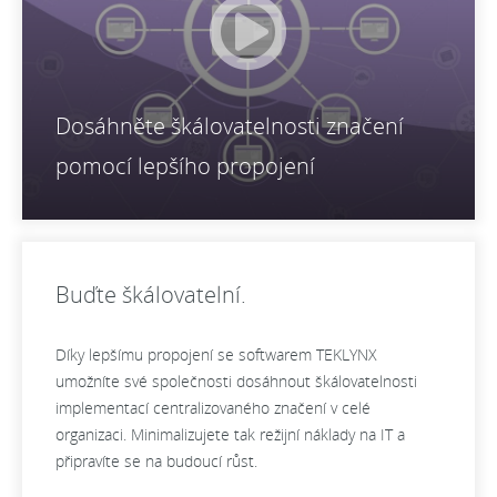
Dosáhněte škálovatelnosti značení
pomocí lepšího propojení
Buďte škálovatelní.
Díky lepšímu propojení se softwarem TEKLYNX
umožníte své společnosti dosáhnout škálovatelnosti
implementací centralizovaného značení v celé
organizaci. Minimalizujete tak režijní náklady na IT a
připravíte se na budoucí růst.