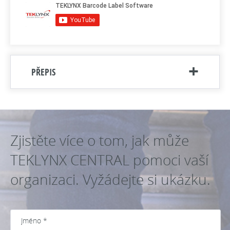
PŘEPIS
Zjistěte více o tom, jak může
TEKLYNX CENTRAL pomoci vaší
organizaci. Vyžádejte si ukázku.