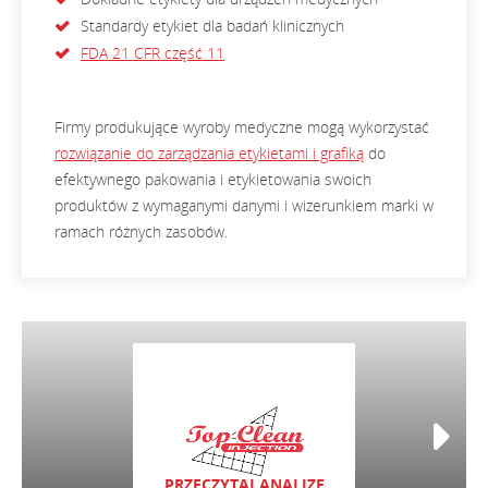
Standardy etykiet dla badań klinicznych
FDA 21 CFR część 11
Firmy produkujące wyroby medyczne mogą wykorzystać
rozwiązanie do zarządzania etykietami i grafiką
do
efektywnego pakowania i etykietowania swoich
produktów z wymaganymi danymi i wizerunkiem marki w
ramach różnych zasobów.
PRZECZYTAJ ANALIZĘ
PRZECZYTA