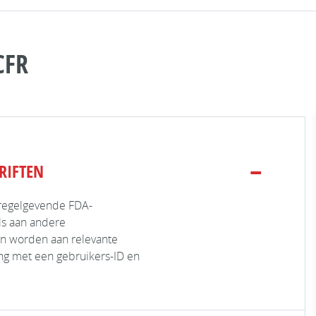
CFR
RIFTEN
 regelgevende FDA-
ls aan andere
en worden aan relevante
ng met een gebruikers-ID en