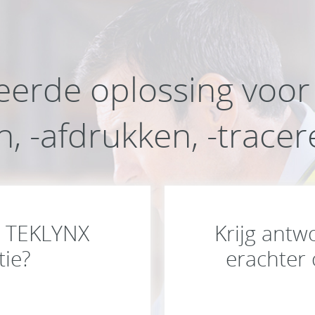
eerde oplossing voor
, -afdrukken, -trace
n TEKLYNX
Krijg ant
tie?
erachter