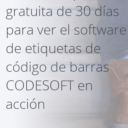
gratuita de 30 días
para ver el software
de etiquetas de
código de barras
CODESOFT en
acción