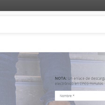
NOTA:
Un enlace de descarga 
electrónico en cinco minutos.