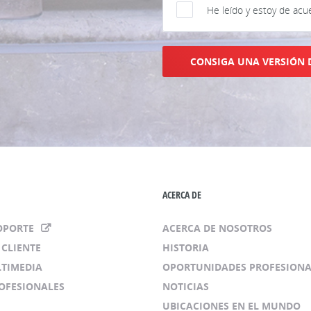
He leído y estoy de acu
CONSIGA UNA VERSIÓN 
ACERCA DE
SOPORTE
ACERCA DE NOSOTROS
 CLIENTE
HISTORIA
LTIMEDIA
OPORTUNIDADES PROFESIONA
ROFESIONALES
NOTICIAS
UBICACIONES EN EL MUNDO