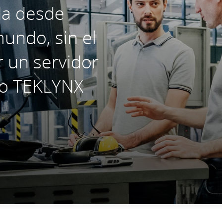
da desde
mundo, sin el
r un servidor
mo TEKLYNX