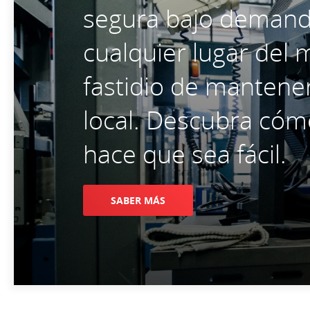
segura bajo deman
cualquier lugar del 
fastidio de mantene
local. Descubra có
hace que sea fácil.
SABER MÁS