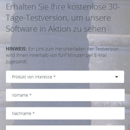
Erhalten Sie Ihre kostenlose 30-
Tage-Testversion, um unsere
Software in Aktion zu sehen
HINWEIS:
Ein Link zum Herunterladen der Testversion
wird Ihnen innerhalb von fünf Minuten per E-Mail
zugesandt.