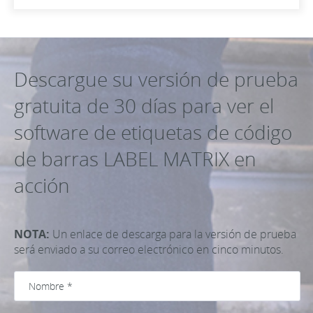
Descargue su versión de prueba
gratuita de 30 días para ver el
software de etiquetas de código
de barras LABEL MATRIX en
acción
NOTA:
Un enlace de descarga para la versión de prueba
será enviado a su correo electrónico en cinco minutos.