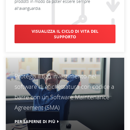
prodotti in modo da poter essere sempre
all'avanguardia.
VISUALIZZA IL CICLO DI VITA DEL
SUPPORTO
Proteggi il tuo investimento nel
software di etichettatura con codice a
barre con un Software Maintenance
Agreement (SMA)
PER SAPERNE DI PIÙ