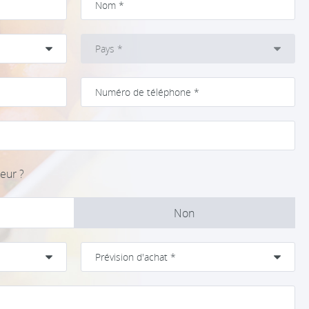
eur ?
Non