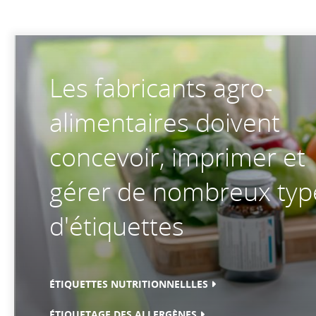
Les fabricants agro-
alimentaires doivent
concevoir, imprimer et
gérer de nombreux typ
d'étiquettes
ÉTIQUETTES NUTRITIONNELLLES
ÉTIQUETAGE DES ALLERGÈNES