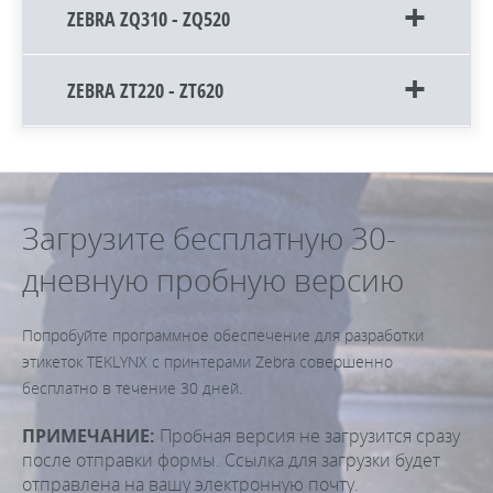
ZEBRA ZQ310 - ZQ520
ZEBRA ZT220 - ZT620
Загрузите бесплатную 30-
дневную пробную версию
Попробуйте программное обеспечение для разработки
этикеток TEKLYNX с принтерами Zebra совершенно
бесплатно в течение 30 дней.
ПРИМЕЧАНИЕ:
Пробная версия не загрузится сразу
после отправки формы. Ссылка для загрузки будет
отправлена на вашу электронную почту.