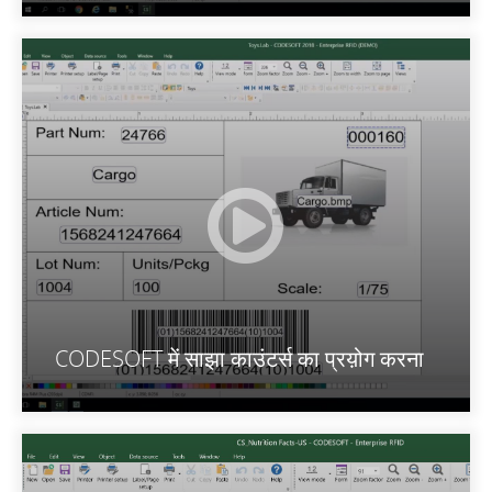
CODESOFT में साझा काउंटर्स का प्रय़ोग करना