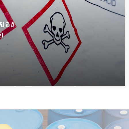
ยของ
อ