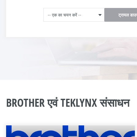
ट्रायल डाउ
BROTHER एवं TEKLYNX संसाधन